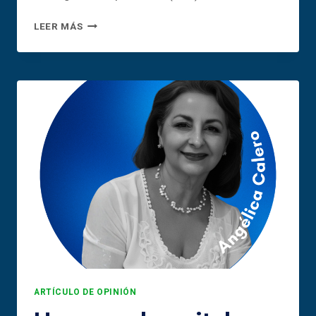
CHARLA
LEER MÁS
EN
LA
LAGUNA
EL
PRÓXIMO
27
DE
ABRIL
PARA
UN
CAMBIO
DE
RUMBO
PARA
CANARIAS
ARTÍCULO DE OPINIÓN