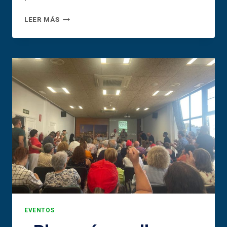
LOS
LEER MÁS
CRISTIANOS
HA
HABLADO:
PLAYA
SÍ,
MUELLE
NO
EVENTOS