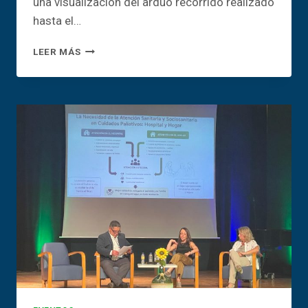
una visualización del arduo recorrido realizado
hasta el…
«PLAYA
LEER MÁS
SÍ,
MUELLE
NO»:
LOS
CRISTIANOS
LLENA
EL
CENTRO
CULTURAL
PARA
PLANTAR
CARA
A
LA
AMPLIACIÓN
DEL
PUERTO