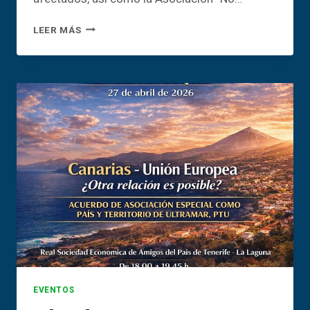
LA
LEER MÁS
DIGNIDAD
DE
LOS
NIÑOS
NO
PUEDE
DEPENDER
DE
UN
CÓDIGO
POSTAL
EVENTOS