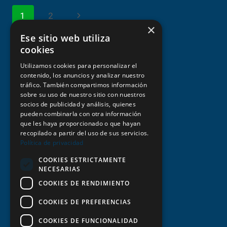
LA
Navegación
Siguiente
1
2
ZONA
×
DE
página
Ese sitio web utiliza
BAJA
EMISIÓN
cookies
de
(ZBE)
Utilizamos cookies para personalizar el
EN
contenido, los anuncios y analizar nuestro
LA
tráfico. También compartimos información
LAGUNA
sobre su uso de nuestro sitio con nuestros
socios de publicidad y análisis, quienes
página
Aviso legal y condiciones de uso
pueden combinarla con otra información
que les haya proporcionado o que hayan
recopilado a partir del uso de sus servicios.
Estatutos y normativa
Política de privacidad
COOKIES ESTRICTAMENTE
Política de privacidad
NECESARIAS
COOKIES DE RENDIMIENTO
Política de cookies
COOKIES DE PREFERENCIAS
Transparencia
COOKIES DE FUNCIONALIDAD