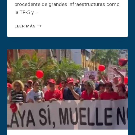
procedente de grandes infraestructuras como
la TF-5 y…
ALEGACIONES
LEER MÁS
SOBRE
LAS
ZONAS
DE
BAJAS
EMISIONES
EN
LA
LAGUNA