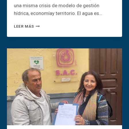
una misma crisis de modelo de gestión
hídrica, economíay territorio. El agua es…
CHARLA:
LEER MÁS
EMERGENCIA
HÍDRICA
Y
VERTIDOS
EN
LA
COSTA