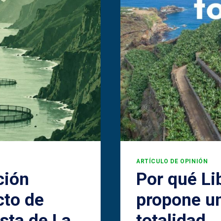
ARTÍCULO DE OPINIÓN
ción
Por qué Li
cto de
propone u
osta de La
totalidad