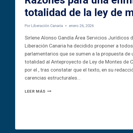
Razones para una enmi
totalidad de la ley de 
Por
Liberación Canaria
enero 26, 2026
Sirlene Alonso Gandía Área Servicios Jurídicos 
Liberación Canaria ha decidido proponer a todos
parlamentarios que se sumen a la propuesta de 
totalidad al Anteproyecto de Ley de Montes de 
por el , tras constatar que el texto, en su redacc
carencias estructurales…
RAZONES
LEER MÁS
PARA
UNA
ENMIENDA
A
LA
TOTALIDAD