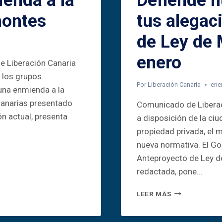
enda a la
Defiende n
montes
tus alegac
de Ley de 
enero
de Liberación Canaria
 los grupos
Por
Liberación Canaria
ene
una enmienda a la
Canarias presentado
Comunicado de Liberac
ión actual, presenta
a disposición de la ci
propiedad privada, el m
nueva normativa. El Go
Anteproyecto de Ley de
redactada, pone…
DEFIENDE
LEER MÁS
NUESTRA
TIERRA: