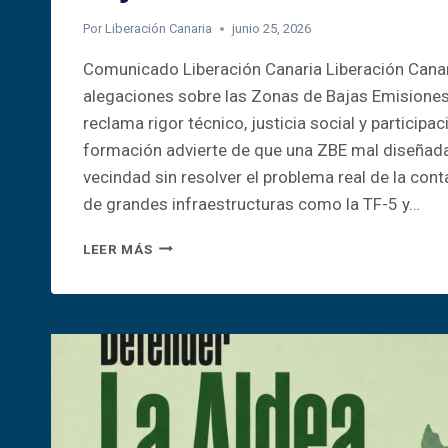
Por
Liberación Canaria
junio 25, 2026
Comunicado Liberación Canaria Liberación Canar
alegaciones sobre las Zonas de Bajas Emisiones
reclama rigor técnico, justicia social y participac
formación advierte de que una ZBE mal diseñada
vecindad sin resolver el problema real de la co
de grandes infraestructuras como la TF-5 y…
ALEGACIONES
LEER MÁS
SOBRE
LAS
ZONAS
DE
BAJAS
EMISIONES
EN
LA
LAGUNA