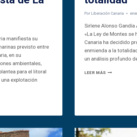
Por
Liberación Canaria
ene
Sirlene Alonso Gandía 
«La Ley de Montes se ha
ia manifiesta su
Canaria ha decidido pr
marinas previsto entre
enmienda a la totalida
ria, en su
un análisis profundo d
ciones ambientales,
lantea para el litoral
POR
LEER MÁS
QUÉ
 una explotación
LIBERACIÓN
CANARIA
PROPONE
UNA
ENMIENDA
A
LA
TOTALIDAD