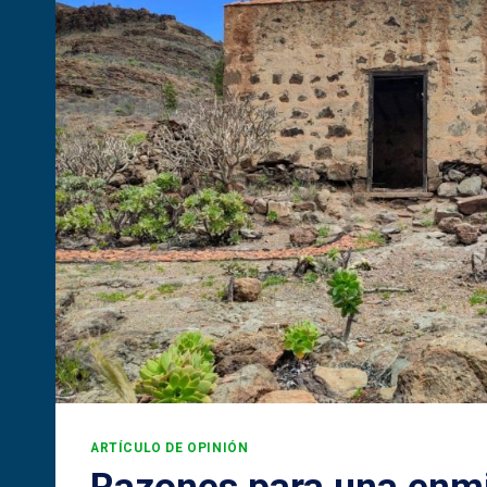
PROYECTO
DE
JAULAS
MARINAS
EN
LA
COSTA
DE
LA
ALDEA
ARTÍCULO DE OPINIÓN