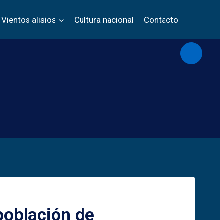
Vientos alisios
Cultura nacional
Contacto
Abrir/c
 población de