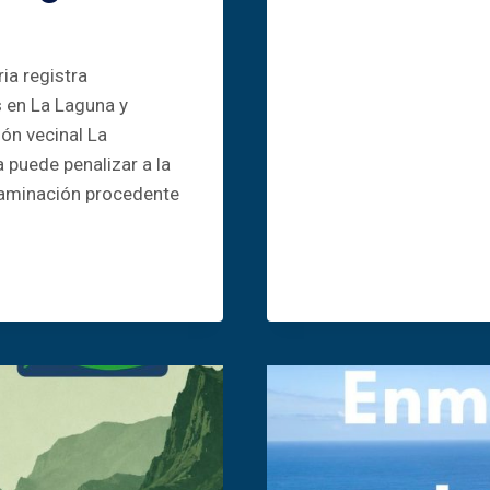
MOLINO
DE
LA
ia registra
SANTA
(TINAJO)
 en La Laguna y
ión vecinal La
 puede penalizar a la
ntaminación procedente