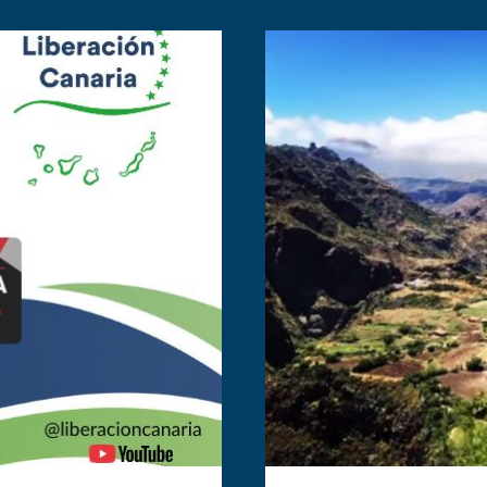
PRESENTA
TUS
ALEGACIONES
AL
ANTEPROYEC
DE
LEY
DE
MONTES
ANTES
DEL
26
DE
ENERO