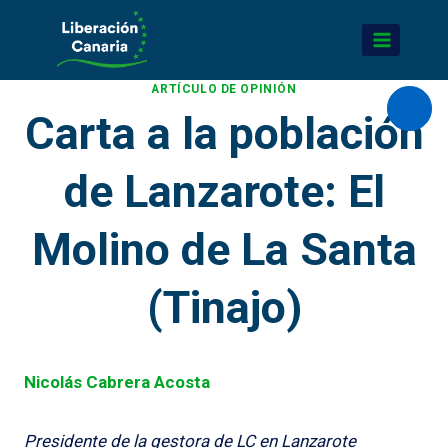
Saltar
al
contenido
ARTÍCULO DE OPINIÓN
Carta a la población
Abrir
de Lanzarote: El
Molino de La Santa
(Tinajo)
Nicolás Cabrera Acosta
Presidente de la gestora de LC en Lanzarote