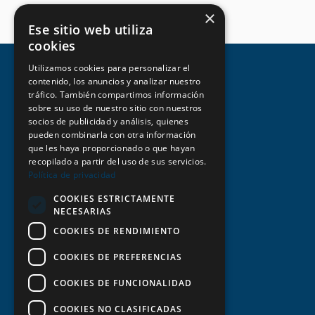
×
Ese sitio web utiliza
cookies
Utilizamos cookies para personalizar el
contenido, los anuncios y analizar nuestro
tráfico. También compartimos información
sobre su uso de nuestro sitio con nuestros
socios de publicidad y análisis, quienes
Aviso legal y condiciones de uso
pueden combinarla con otra información
que les haya proporcionado o que hayan
recopilado a partir del uso de sus servicios.
Estatutos y normativa
Política de privacidad
COOKIES ESTRICTAMENTE
Política de privacidad
NECESARIAS
COOKIES DE RENDIMIENTO
Política de cookies
COOKIES DE PREFERENCIAS
Transparencia
COOKIES DE FUNCIONALIDAD
COOKIES NO CLASIFICADAS