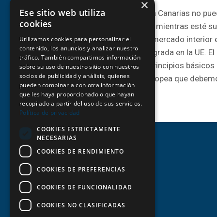
×
Ese sitio web utiliza
Comunicado Liberación Canaria Canarias no pued
cookies
regulación propia de residencia mientras esté su
Comunitario y forme parte del mercado interio
Utilizamos cookies para personalizar el
contenido, los anuncios y analizar nuestro
Ultraperiférica plenamente integrada en la UE. El
tráfico. También compartimos información
político y está definido en los principios básicos
sobre su uso de nuestro sitio con nuestros
socios de publicidad y análisis, quienes
Funcionamiento de la Unión Europea que debe
pueden combinarla con otra información
que les haya proporcionado o que hayan
¿LEY
LEER MÁS
recopilado a partir del uso de sus servicios.
DE
Política de privacidad
RESIDENCIA?
COOKIES ESTRICTAMENTE
NECESARIAS
COOKIES DE RENDIMIENTO
COOKIES DE PREFERENCIAS
COOKIES DE FUNCIONALIDAD
COOKIES NO CLASIFICADAS