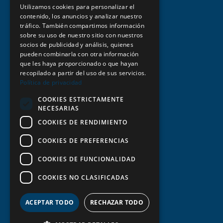
Utilizamos cookies para personalizar el
contenido, los anuncios y analizar nuestro
tráfico. También compartimos información
sobre su uso de nuestro sitio con nuestros
socios de publicidad y análisis, quienes
Aviso legal y condiciones de uso
pueden combinarla con otra información
que les haya proporcionado o que hayan
recopilado a partir del uso de sus servicios.
Estatutos y normativa
Política de privacidad
COOKIES ESTRICTAMENTE
Política de privacidad
NECESARIAS
COOKIES DE RENDIMIENTO
Política de cookies
COOKIES DE PREFERENCIAS
Transparencia
COOKIES DE FUNCIONALIDAD
COOKIES NO CLASIFICADAS
ACEPTAR TODO
RECHAZAR TODO