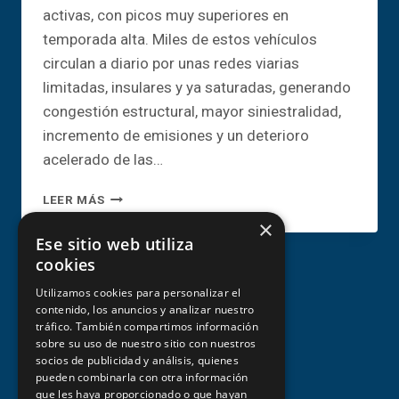
activas, con picos muy superiores en
temporada alta. Miles de estos vehículos
circulan a diario por unas redes viarias
limitadas, insulares y ya saturadas, generando
congestión estructural, mayor siniestralidad,
incremento de emisiones y un deterioro
acelerado de las…
EL
LEER MÁS
PARQUE
×
AUTOMOVILÍSTICO
Ese sitio web utiliza
DE
cookies
COCHES
DE
Utilizamos cookies para personalizar el
ALQUILER
contenido, los anuncios y analizar nuestro
tráfico. También compartimos información
EN
sobre su uso de nuestro sitio con nuestros
CANARIAS.
socios de publicidad y análisis, quienes
UN
Aviso legal y condiciones de uso
pueden combinarla con otra información
MODELO
que les haya proporcionado o que hayan