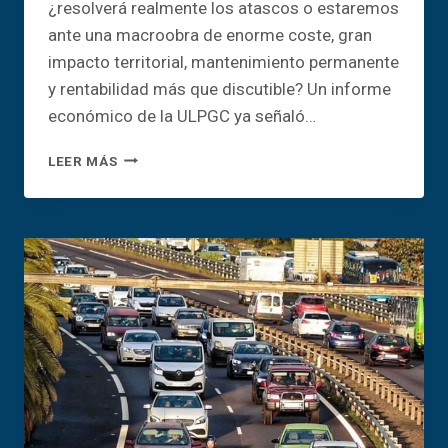
¿resolverá realmente los atascos o estaremos
ante una macroobra de enorme coste, gran
impacto territorial, mantenimiento permanente
y rentabilidad más que discutible? Un informe
económico de la ULPGC ya señaló…
CHARLA:
LEER MÁS
¿MOVILIDAD
O
NEGOCIO?
EL
TREN
DE
GRAN
CANARIA
A
DEBATE