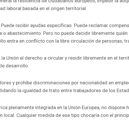
eneral la residencia de ciudadanos europeos, impedir la adqui
d laboral basada en el origen territorial.
. Puede recibir ayudas específicas. Puede reclamar compens
ía o abastecimiento. Pero no puede decidir libremente quién 
lo entra en conflicto con la libre circulación de personas, tr
la Unión el derecho a circular y residir libremente en el ter
de desarrollo.
jadores y prohíbe discriminaciones por nacionalidad en empleo
idando la igualdad de trato entre trabajadores de los Est
rica plenamente integrada en la Unión Europea, no dispone h
ón local. Cualquier medida de ese tipo chocaría con el princi