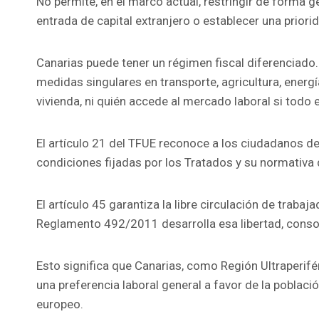
No permite, en el marco actual, restringir de forma g
entrada de capital extranjero o establecer una priorida
Canarias puede tener un régimen fiscal diferenciado
medidas singulares en transporte, agricultura, energ
vivienda, ni quién accede al mercado laboral si todo el
El artículo 21 del TFUE reconoce a los ciudadanos de 
condiciones fijadas por los Tratados y su normativa 
El artículo 45 garantiza la libre circulación de traba
Reglamento 492/2011 desarrolla esa libertad, consol
Esto significa que Canarias, como Región Ultraperifé
una preferencia laboral general a favor de la poblaci
europeo.