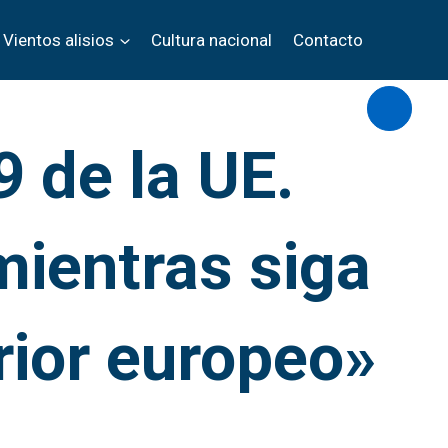
Vientos alisios
Cultura nacional
Contacto
Abrir/c
9 de la UE.
mientras siga
rior europeo»