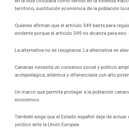
en la vida cotidiana como vemos en la vivienda inacce
territorio, sustitución económica de la población loc
Quienes afirman que el artículo 349 basta para regula
evidente porque el artículo 349 no alcanza para eso. 
La alternativa no es resignarse. La alternativa es elev
Canarias necesita un consenso social y político amp
archipielágica, atlántica y diferenciada con alto pote
Un marco que permita proteger a la población canaria, 
económico.
También exige que el Estado español deje de actuar
jurídico ante la Unión Europea.