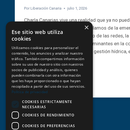
Por
Liberación Canaria
julio 1, 2026
Charla Canarias vive una realidad que ya no pue
×
como un problema puntual. Hablamos de la emerg
Ese sitio web utiliza
pérdida de recursos, el deterioro de las redes, la
cookies
depuración y los vertidos contaminantes en la c
Utilizamos cookies para personalizar el
una misma crisis de modelo de gestión hídrica, e
contenido, los anuncios y analizar nuestro
agua es…
tráfico. También compartimos información
sobre su uso de nuestro sitio con nuestros
socios de publicidad y análisis, quienes
CHARLA:
LEER MÁS
pueden combinarla con otra información
EMERGENCIA
que les haya proporcionado o que hayan
HÍDRICA
recopilado a partir del uso de sus servicios.
Y
Política de privacidad
VERTIDOS
EN
COOKIES ESTRICTAMENTE
NECESARIAS
LA
COSTA
COOKIES DE RENDIMIENTO
COOKIES DE PREFERENCIAS