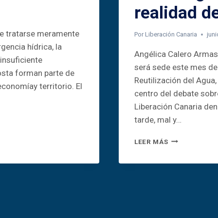
realidad d
de tratarse meramente
Por
Liberación Canaria
juni
encia hídrica, la
Angélica Calero Armas 
 insuficiente
será sede este mes del
osta forman parte de
Reutilización del Agua,
conomíay territorio. El
centro del debate sobr
Liberación Canaria den
tarde, mal y…
CONGRESOS
LEER MÁS
Y
PROMESAS,
MIENTRAS
NOS
AHOGAMOS
EN
VERTIDOS: