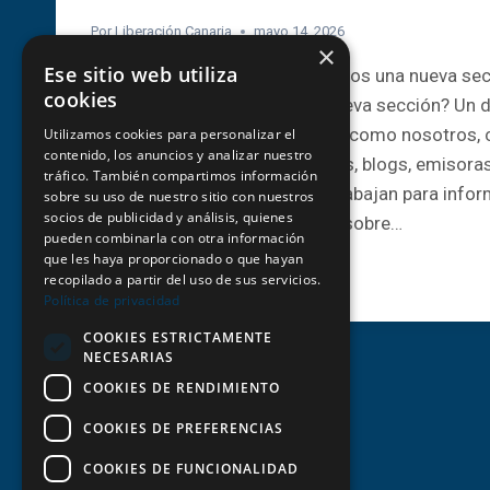
Por
Liberación Canaria
mayo 14, 2026
×
Ese sitio web utiliza
En Liberación Canaria estrenamos una nueva secc
cookies
«Nos leen en». ¿Qué es esta nueva sección? Un 
digitales y radios canarias que, como nosotros,
Utilizamos cookies para personalizar el
contenido, los anuncios y analizar nuestro
merece una voz propia. Portales, blogs, emisora
tráfico. También compartimos información
independientes que cada día trabajan para informa
sobre su uso de nuestro sitio con nuestros
socios de publicidad y análisis, quienes
mantener viva la conversación sobre…
pueden combinarla con otra información
que les haya proporcionado o que hayan
ESTRENAMOS
LEER MÁS
recopilado a partir del uso de sus servicios.
NUEVA
Política de privacidad
SECCIÓN
EN
COOKIES ESTRICTAMENTE
NECESARIAS
LA
WEB:
COOKIES DE RENDIMIENTO
«NOS
COOKIES DE PREFERENCIAS
LEEN
EN»
COOKIES DE FUNCIONALIDAD