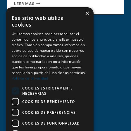
LIBERACIÓN
LEER MÁS
CANARIA
×
QUIERE
Ese sitio web utiliza
DEVOLVERLE
cookies
LA
REPUTACIÓN
Utilizamos cookies para personalizar el
AL
contenido, los anuncios y analizar nuestro
tráfico. También compartimos información
NACIONALIOSMO
sobre su uso de nuestro sitio con nuestros
CANARIO
socios de publicidad y análisis, quienes
Aviso legal y condiciones de uso
pueden combinarla con otra información
que les haya proporcionado o que hayan
recopilado a partir del uso de sus servicios.
Estatutos y normativa
Política de privacidad
COOKIES ESTRICTAMENTE
Política de privacidad
NECESARIAS
COOKIES DE RENDIMIENTO
Política de cookies
COOKIES DE PREFERENCIAS
Transparencia
COOKIES DE FUNCIONALIDAD