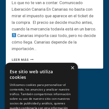
Lo que no te van a contar. Comunicado
Liberación Canaria En Canarias no basta con
mirar el impuesto que aparece en el ticket de
la compra. El precio se decide mucho antes,
cuando la mercancía todavía está en un barco.
Canarias importa casi todo, pero no decide
cómo llega. Canarias depende de la
importación…
¿POR
LEER MÁS
QUÉ
×
LA
Ese sitio web utiliza
CESTA
cookies
DE
LA
Utilizamos cookies para personalizar el
COMPRA
contenido, los anuncios y analizar nuestro
tráfico. También compartimos información
ES
sobre su uso de nuestro sitio con nuestros
CARA
socios de publicidad y análisis, quienes
EN
Aviso legal y condiciones de uso
pueden combinarla con otra información