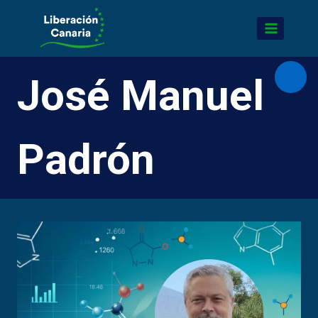
Saltar
al
contenido
José Manuel
Abrir
Padrón