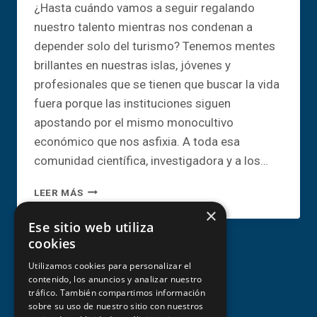
¿Hasta cuándo vamos a seguir regalando
nuestro talento mientras nos condenan a
depender solo del turismo? Tenemos mentes
brillantes en nuestras islas, jóvenes y
profesionales que se tienen que buscar la vida
fuera porque las instituciones siguen
apostando por el mismo monocultivo
económico que nos asfixia. A toda esa
comunidad científica, investigadora y a los…
CHARLA:
LEER MÁS
I+D+I+C
×
COMO
Ese sitio web utiliza
PILAR
cookies
DE
LA
Utilizamos cookies para personalizar el
DIVERSIFICACIÓN
contenido, los anuncios y analizar nuestro
tráfico. También compartimos información
ECONÓMICA
sobre su uso de nuestro sitio con nuestros
EN