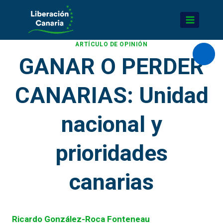
Saltar
al
contenido
ARTÍCULO DE OPINIÓN
GANAR O PERDER
Abrir
CANARIAS: Unidad
nacional y
prioridades
canarias
Ricardo González-Roca Fonteneau