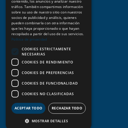
contenido, los anuncios y analizar nuestro
tráfico. También compartimos información
sobre su uso de nuestro sitio con nuestros
socios de publicidad y análisis, quienes
Aviso legal y condiciones de uso
pueden combinarla con otra información
que les haya proporcionado o que hayan
recopilado a partir del uso de sus servicios.
Estatutos y normativa
Política de privacidad
COOKIES ESTRICTAMENTE
Política de privacidad
NECESARIAS
COOKIES DE RENDIMIENTO
Política de cookies
COOKIES DE PREFERENCIAS
Transparencia
COOKIES DE FUNCIONALIDAD
COOKIES NO CLASIFICADAS
ACEPTAR TODO
RECHAZAR TODO
MOSTRAR DETALLES