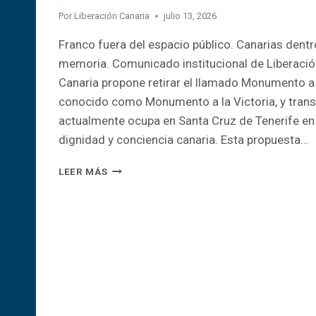
Por
Liberación Canaria
julio 13, 2026
Franco fuera del espacio público. Canarias dentr
memoria. Comunicado institucional de Liberació
Canaria propone retirar el llamado Monumento a
conocido como Monumento a la Victoria, y trans
actualmente ocupa en Santa Cruz de Tenerife en
dignidad y conciencia canaria. Esta propuesta…
DE
LEER MÁS
VESTIGIO
FRANQUISTA
A
ESPACIO
DE
MEMORIA
E
IDENTIDAD
CANARIA