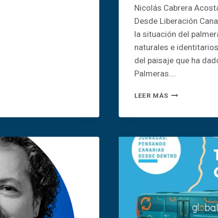
Nicolás Cabrera Acosta
Desde Liberación Cana
la situación del palmer
naturales e identitari
del paisaje que ha dad
Palmeras….
NOS
LEER MÁS
PREOCUPA
EL
ESTADO
DEL
PALMERAL
DE
HARÍA