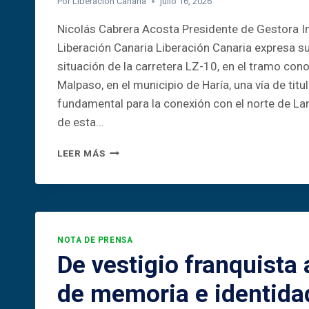
Por
Liberación Canaria
julio 16, 2026
Nicolás Cabrera Acosta Presidente de Gestora I
Liberación Canaria Liberación Canaria expresa s
situación de la carretera LZ-10, en el tramo co
Malpaso, en el municipio de Haría, una vía de titu
fundamental para la conexión con el norte de Lan
de esta…
LZ-
LEER MÁS
10:
HARÍA
NO
PUEDE
ESPERAR
MÁS
NOTA DE PRENSA
De vestigio franquista
de memoria e identida