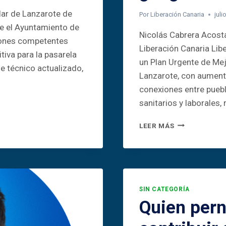
lar de Lanzarote de
Por
Liberación Canaria
juli
ue el Ayuntamiento de
Nicolás Cabrera Acosta
ciones competentes
Liberación Canaria Lib
iva para la pasarela
un Plan Urgente de Mej
me técnico actualizado,
Lanzarote, con aumento
conexiones entre puebl
sanitarios y laborales,
EL
LEER MÁS
NORTE
NO
PUEDE
ESPERAR
LA
GUAGUA
SIN CATEGORÍA
Quien pern