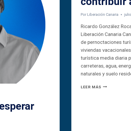
contribuir
Por
Liberación Canaria
juli
Ricardo González Roca
Liberación Canaria Can
de pernoctaciones turí
viviendas vacacionales
turística media diaria 
carreteras, agua, energ
naturales y suelo resid
QUIEN
LEER MÁS
PERNOCTA
EN
 esperar
CANARIAS
DEBE
CONTRIBUIR
A
SOSTENER