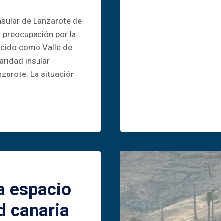
CANARIAS
nsular de Lanzarote de
u preocupación por la
nocido como Valle de
laridad insular
zarote. La situación
 a espacio
d canaria