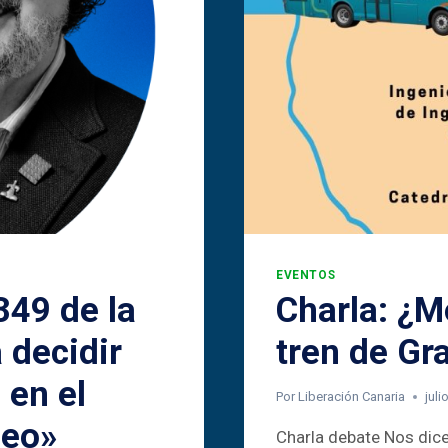
EVENTOS
349 de la
Charla: ¿M
 decidir
tren de Gr
 en el
Por
Liberación Canaria
juli
peo»
Charla debate Nos dicen